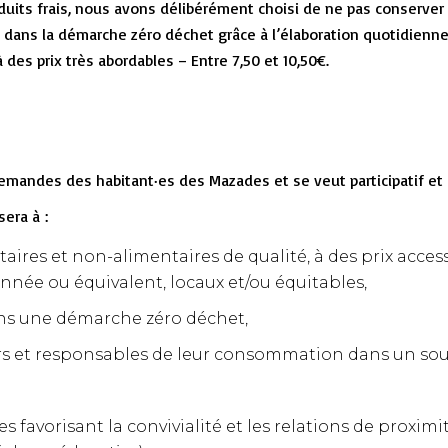
oduits frais, nous avons délibérément choisi de ne pas conserver
 dans la démarche zéro déchet grâce à l’élaboration quotidienne
es prix très abordables – Entre 7,50 et 10,50€.
demandes des habitant·es des Mazades et se veut participatif et
era à :
taires et non-alimentaires de qualité, à des prix acce
onnée ou équivalent, locaux et/ou équitables,
 dans une démarche zéro déchet,
rs et responsables de leur consommation dans un sou
 favorisant la convivialité et les relations de proximi