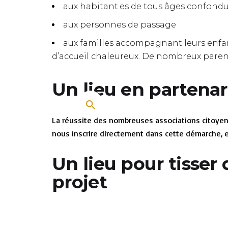
aux habitant·es de tous âges confondus (
aux personnes de passage
aux familles accompagnant leurs enfant
d’accueil chaleureux. De nombreux parents 
Un lieu en partenar
La réussite des nombreuses associations citoyenn
nous inscrire directement dans cette démarche, en
Un lieu pour tisser
projet
En offrant la possibilité d’un petit coin « détent
connaître concrètement, mais également en parta