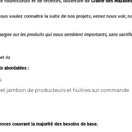
de fournisseurs et de recettes, ouverture de
Graine des Mazade
 vous voulez connaitre la suite de nos projets, venez nous voir, 
rges sur les produits qui nous semblent importants, sans sacrifier 
t riz
ix abordables :
s
es et jambon de producteurs et huitres sur commande
ences couvrant la majorité des besoins de base.