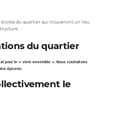
écoles du quartier qui trouveront un lieu
tructure.
ations du quartier
tal pour le « vivre ensemble ». Nous souhaitons
tre épicerie.
ollectivement le
ie, non seulement en nous permettant de se faire
épondre aux questions des personnes souhaitant