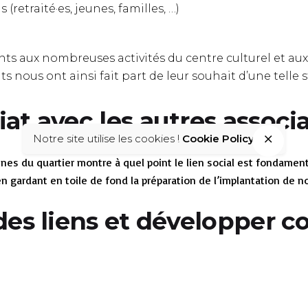
retraité·es, jeunes, familles, …)
s aux nombreuses activités du centre culturel et aux 
nous ont ainsi fait part de leur souhait d’une telle s
iat avec les autres associ
Notre site utilise les cookies !
Cookie Policy
es du quartier montre à quel point le lien social est fondamen
 gardant en toile de fond la préparation de l’implantation de no
 des liens et développer c
e », la préfiguration jouera un rôle de « vecteur » pour l’Épicer
geant le concept d’épicerie coopérative. Nous serons là pour r